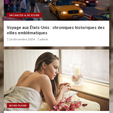
Raisons de ne jamais négliger
votre maillot de bain lors de vos
VACANCES & SÉJOURS
préparatifs de voyage
1
Voyage aux États-Unis : chroniques historiques des
villes emblématiques
26 décembre 2024
admin
BONS PLANS