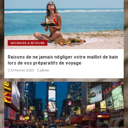
Bien-être après une journée au
Puy du Fou : options de
relaxation
3
VACANCES & SÉJOURS
Raisons de ne jamais négliger votre maillot de bain
Destinations de rêve pour
lors de vos préparatifs de voyage
concrétiser votre prochaine
lune de miel
25 février 2025
admin
4
Premier voyage à Bali : la
meilleure période pour s’y
rendre
5